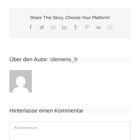
Share This Story, Choose Your Platform!
Facebook
Twitter
Reddit
LinkedIn
Tumblr
Pinterest
Vk
E-
Mail
Über den Autor:
clemens_h
Hinterlasse einen Kommentar
Kommentar